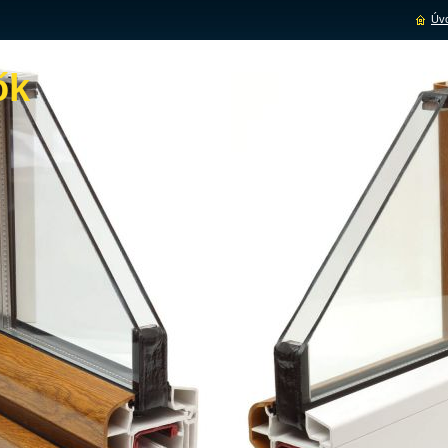
Úvo
ők