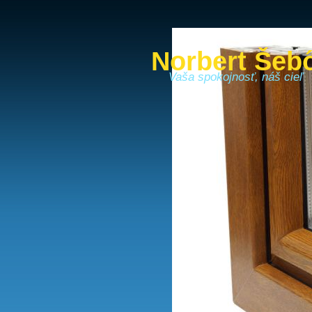
Norbert Šeb
Vaša spokojnosť, náš cieľ