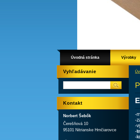
Úvodná stránka
Výrobky
Vyhľadávanie
Úv
P
E
Kontakt
-
Norbert Šebők
-
z
Čerešňová 10
-
v
95101 Nitrianske Hrnčiarovce
-
t
-
k