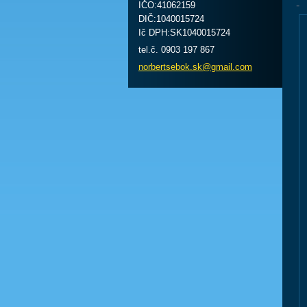
-
IČO:41062159
DIČ:1040015724
Ič DPH:SK1040015724
tel.č. 0903 197 867
norberts
ebok.sk@
gmail.co
m