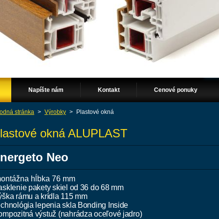
Napíšte nám
Kontakt
Cenové ponuky
odná stránka
>
Výrobky
>
Plastové okná
lastové okná ALUPLAST
nergeto Neo
montážna hĺbka 76 mm
asklenie pakety skiel od 36 do 68 mm
ýška rámu a krídla 115 mm
echnológia lepenia skla Bonding Inside
ompozitná výstuž (nahrádza oceľové jadro)